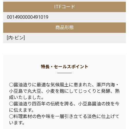
ITFコード
0014900000491019
商品形態
[内-ビン]
特長・セールスポイント
○醤油造りに最適な気候風土に恵まれた、瀬戸内海・
小豆島で丸大豆、小麦を麹にしてじっくりと発酵、熟
成いたしました。
○醤油造り四百年の伝統を誇る、小豆島醤油の技を今
に伝えます。
○料理素材の色や味を一層引き立てる淡色に仕上げて
います。