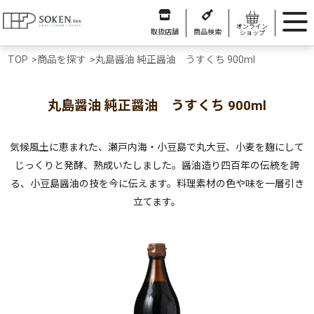
オンライン
取扱店舗
商品検索
ショップ
TOP
>
商品を探す
>
丸島醤油 純正醤油 うすくち 900ml
丸島醤油 純正醤油 うすくち 900ml
気候風土に恵まれた、瀬戸内海・小豆島で丸大豆、小麦を麹にして
じっくりと発酵、熟成いたしました。醤油造り四百年の伝統を誇
る、小豆島醤油の技を今に伝えます。料理素材の色や味を一層引き
立てます。