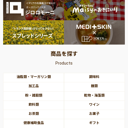
商品を探す
Products
油脂類・マーガリン類
調味料
加工品
麺類
粉・雑穀類
乾物・海藻類
飲料類
ワイン
お茶類
お菓子
健康補助食品
ギフト