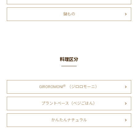
鍋もの
料理区分
Ⓡ
GIROROMONI
（ジロロモーニ）
プラントベース（ベジごはん）
かんたんナチュラル