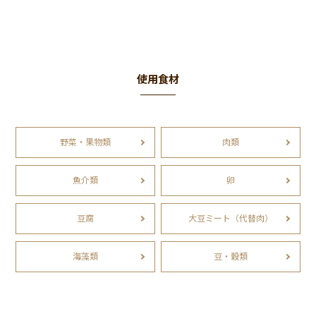
使用食材
野菜・果物類
肉類
魚介類
卵
豆腐
大豆ミート（代替肉）
海藻類
豆・穀類