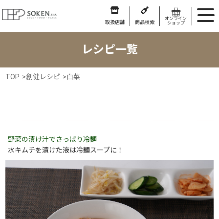
オンライン
取扱店舗
商品検索
ショップ
レシピ一覧
TOP
>
創健レシピ
>
白菜
野菜の漬け汁でさっぱり冷麺
水キムチを漬けた液は冷麺スープに！