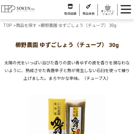
オンライン
取扱店舗
商品検索
ショップ
TOP
>
商品を探す
>
櫛野農園 ゆずごしょう（チューブ） 30g
櫛野農園 ゆずごしょう（チューブ） 30g
太陽の光をいっぱい浴びた香りの良い青ゆずの皮を香りを損なわな
いように、熟成させた青唐辛子と熱が発生しない石臼を使って練り
上げました。まろやかな辛味。（チューブ入）