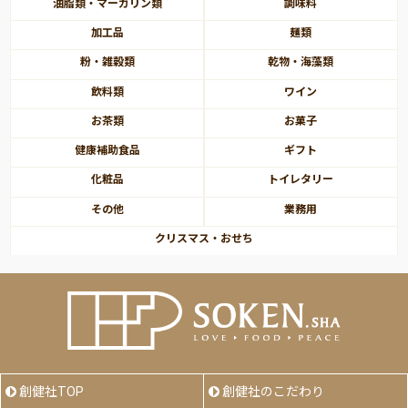
油脂類・マーガリン類
調味料
加工品
麺類
粉・雑穀類
乾物・海藻類
飲料類
ワイン
お茶類
お菓子
健康補助食品
ギフト
化粧品
トイレタリー
その他
業務用
クリスマス・おせち
創健社TOP
創健社のこだわり