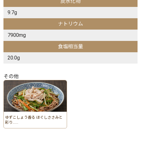
炭水化物
9.7g
ナトリウム
7900mg
食塩相当量
20.0g
その他
ゆずこしょう香る ほぐしささみと
彩り……