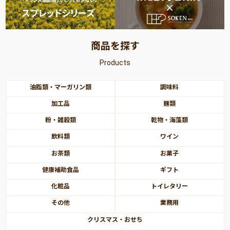
商品を探す
Products
油脂類・マーガリン類
調味料
加工品
麺類
粉・雑穀類
乾物・海藻類
飲料類
ワイン
お茶類
お菓子
健康補助食品
ギフト
化粧品
トイレタリー
その他
業務用
クリスマス・おせち