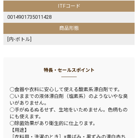
ITFコード
0014901735011428
商品形態
[内-ボトル]
特長・セールスポイント
○食器や衣料に安心して使える酸素系漂白剤です。
○いままでの液体漂白剤（塩素系）のようないやな臭
いがありません。
○手がぬるぬるせず、生地をいためません。色柄もの
にも使えます。
○除菌効果があり衛生的に仕上ります。
【用途】
［衣料用・洗濯のとき］※黄ばみ・黒ずみの漂白赤ち