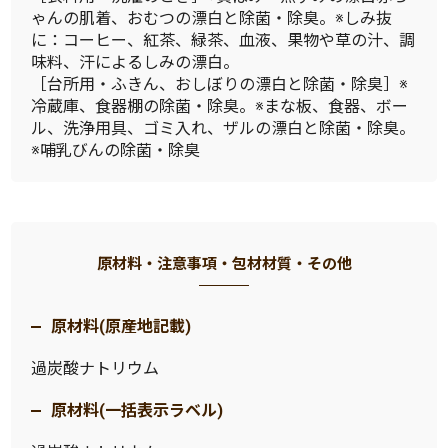
ゃんの肌着、おむつの漂白と除菌・除臭。※しみ抜
に：コーヒー、紅茶、緑茶、血液、果物や草の汁、調
味料、汗によるしみの漂白。
［台所用・ふきん、おしぼりの漂白と除菌・除臭］※
冷蔵庫、食器棚の除菌・除臭。※まな板、食器、ボー
ル、洗浄用具、ゴミ入れ、ザルの漂白と除菌・除臭。
※哺乳びんの除菌・除臭
原材料・注意事項・包材材質・その他
原材料(原産地記載)
過炭酸ナトリウム
原材料(一括表示ラベル)