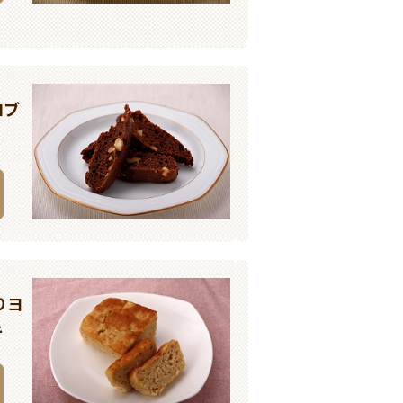
ロブ
りヨ
キ