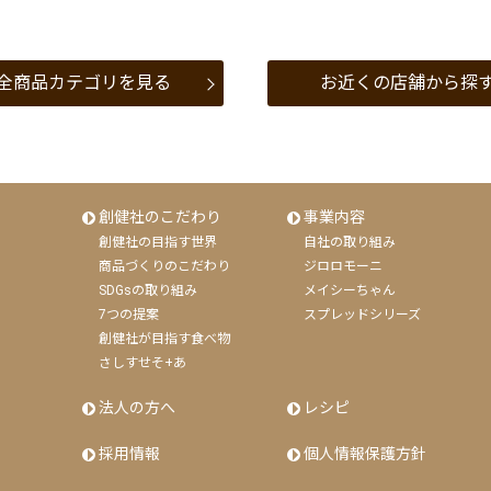
全商品カテゴリを見る
お近くの店舗から探
創健社のこだわり
事業内容
創健社の目指す世界
自社の取り組み
商品づくりのこだわり
ジロロモーニ
SDGsの取り組み
メイシーちゃん
7つの提案
スプレッドシリーズ
創健社が目指す食べ物
さしすせそ+あ
法人の方へ
レシピ
採用情報
個人情報保護方針