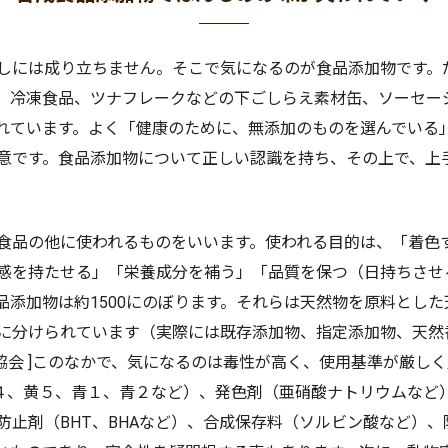
しには成り立ちません。そこで気になるのが食品添加物です。
、冷凍食品、ツナフレークなどの下ごしらえ素材缶、ソーセー
れています。よく「健康のために、無添加のものを選んでいる
意です。食品添加物について正しい認識を持ち、その上で、上
食品の他に使われるものをいいます。使われる目的は、「着色
感を持たせる」「栄養成分を補う」「品質を保つ（日持ちさせ
品添加物は約1500にのぼります。それらは天然物を原料とし
に分けられています（実際には既存添加物、指定添加物、天然
物協会 ]このなかで、気になるのは毒性が高く、使用基準が厳し
黄４、黄５、青１、青２など）、発色剤（亜硝酸ナトリウムなど
止剤（BHT、BHAなど）、合成保存料（ソルビン酸など）、防