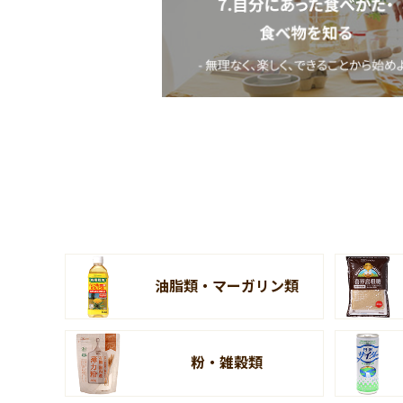
油脂類・マーガリン類
粉・雑穀類