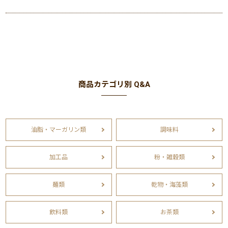
商品カテゴリ別 Q&A
油脂・マーガリン類
調味料
加工品
粉・雑穀類
麺類
乾物・海藻類
飲料類
お茶類