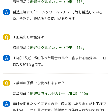
該当商品：
創健社 グルメカレー（中辛） 115g
製造工場にて｢コーンクリームシチュー｣等も製造している
為、全粉乳、脱脂粉乳の使用があります。
１皿当たりの塩分は
該当商品：
創健社 グルメカレー（中辛） 115g
１箱(115ｇ)で5皿作った場合のルウに含まれる塩分は、１皿
あたり約1.5ｇです。
２歳半の子供でも食べれますか？
該当商品：
創健社 マイルドカレー（甘口） 115g
辛味を抑えたタイプですので、個人差はありますがお子様で
もお召し上がり頂けます。添付の辛味袋は入れないでお作り