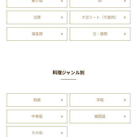
魚介類
卵
豆腐
大豆ミート（代替肉）
海藻類
豆・穀類
料理ジャンル別
和風
洋風
中華風
韓国風
その他