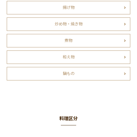
揚げ物
炒め物・焼き物
煮物
和え物
鍋もの
料理区分