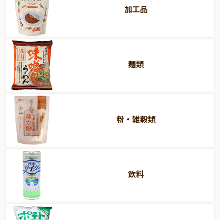
加工品
麺類
粉・雑穀類
飲料