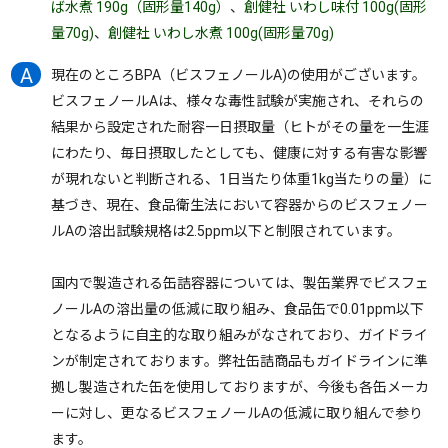
ば水煮 190g（固形量140g）
、
創健社 いわし味付 100g(固形
量70g)
、
創健社 いわし水煮 100g(固形量70g)
現在のところBPA（ビスフェノールA)の使用がございます。
ビスフェノールAは、様々な毒性試験が実施され、それらの
結果から設定された耐容一日摂取量（ヒトがその量を一生涯
にわたり、毎日摂取したとしても、健康に対する有害な影響
が現れないと判断される、1日当たり体重1kg当たりの量）に
基づき、現在、食品衛生法において容器からのビスフェノー
ルAの溶出試験規格は2.5ppm以下と制限されています。
国内で製造される缶詰容器については、製缶業界でビスフェ
ノールAの溶出量の低減に取り組み、食品缶で0.01ppm以下
となるように自主的な取り組みがなされており、ガイドライ
ンが制定されております。弊社缶詰商品もガイドラインに準
拠し製造された缶を使用しておりますが、今後も各缶メーカ
ーに対し、更なるビスフェノールAの低減に取り組んで参り
ます。