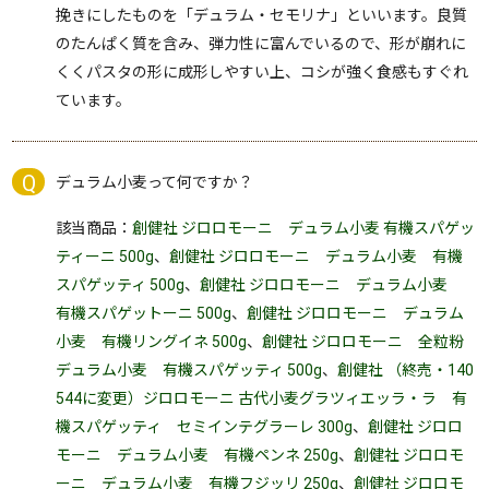
挽きにしたものを「デュラム・セモリナ」といいます。良質
のたんぱく質を含み、弾力性に富んでいるので、形が崩れに
くくパスタの形に成形しやすい上、コシが強く食感もすぐれ
ています。
デュラム小麦って何ですか？
該当商品：
創健社 ジロロモーニ デュラム小麦 有機スパゲッ
ティーニ 500g
、
創健社 ジロロモーニ デュラム小麦 有機
スパゲッティ 500g
、
創健社 ジロロモーニ デュラム小麦
有機スパゲットーニ 500g
、
創健社 ジロロモーニ デュラム
小麦 有機リングイネ 500g
、
創健社 ジロロモーニ 全粒粉
デュラム小麦 有機スパゲッティ 500g
、
創健社 （終売・140
544に変更）ジロロモーニ 古代小麦グラツィエッラ・ラ 有
機スパゲッティ セミインテグラーレ 300g
、
創健社 ジロロ
モーニ デュラム小麦 有機ペンネ 250g
、
創健社 ジロロモ
ーニ デュラム小麦 有機フジッリ 250g
、
創健社 ジロロモ