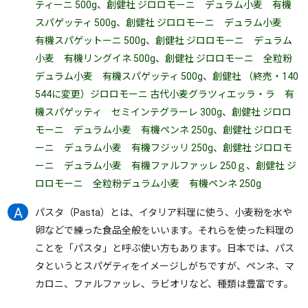
ティーニ 500g
、
創健社 ジロロモーニ デュラム小麦 有機
スパゲッティ 500g
、
創健社 ジロロモーニ デュラム小麦
有機スパゲットーニ 500g
、
創健社 ジロロモーニ デュラム
小麦 有機リングイネ 500g
、
創健社 ジロロモーニ 全粒粉
デュラム小麦 有機スパゲッティ 500g
、
創健社 （終売・140
544に変更）ジロロモーニ 古代小麦グラツィエッラ・ラ 有
機スパゲッティ セミインテグラーレ 300g
、
創健社 ジロロ
モーニ デュラム小麦 有機ペンネ 250g
、
創健社 ジロロモ
ーニ デュラム小麦 有機フジッリ 250g
、
創健社 ジロロモ
ーニ デュラム小麦 有機ファルファッレ 250ｇ
、
創健社 ジ
ロロモーニ 全粒粉デュラム小麦 有機ペンネ 250g
パスタ（Pasta）とは、イタリア料理に使う、小麦粉を水や
卵などで練った食品全般をいいます。それらを使った料理の
ことを「パスタ」と呼ぶ使い方もあります。日本では、パス
タというとスパゲティをイメージしがちですが、ペンネ、マ
カロニ、ファルファッレ、ラビオリなど、種類は豊富です。