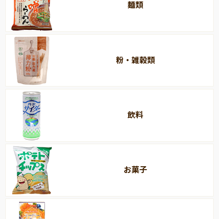
麺類
粉・雑穀類
飲料
お菓子