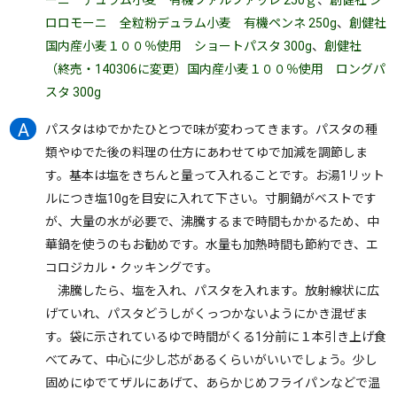
ーニ デュラム小麦 有機ファルファッレ 250ｇ
、
創健社 ジ
ロロモーニ 全粒粉デュラム小麦 有機ペンネ 250g
、
創健社
国内産小麦１００％使用 ショートパスタ 300g
、
創健社
（終売・140306に変更）国内産小麦１００％使用 ロングパ
スタ 300g
パスタはゆでかたひとつで味が変わってきます。パスタの種
類やゆでた後の料理の仕方にあわせてゆで加減を調節しま
す。基本は塩をきちんと量って入れることです。お湯1リット
ルにつき塩10gを目安に入れて下さい。寸胴鍋がベストです
が、大量の水が必要で、沸騰するまで時間もかかるため、中
華鍋を使うのもお勧めです。水量も加熱時間も節約でき、エ
コロジカル・クッキングです。
沸騰したら、塩を入れ、パスタを入れます。放射線状に広
げていれ、パスタどうしがくっつかないようにかき混ぜま
す。袋に示されているゆで時間がくる1分前に１本引き上げ食
べてみて、中心に少し芯があるくらいがいいでしょう。少し
固めにゆでてザルにあげて、あらかじめフライパンなどで温