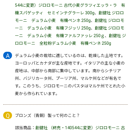
544に変更）ジロロモーニ 古代小麦グラツィエッラ・ラ 有
機スパゲッティ セミインテグラーレ 300g
、
創健社 ジロロ
モーニ デュラム小麦 有機ペンネ 250g
、
創健社 ジロロモ
ーニ デュラム小麦 有機フジッリ 250g
、
創健社 ジロロモ
ーニ デュラム小麦 有機ファルファッレ 250ｇ
、
創健社 ジ
ロロモーニ 全粒粉デュラム小麦 有機ペンネ 250g
デュラム小麦の栽培に適しているのは、乾燥した土地です。
ヨーロッパとカナダが主な産地です。イタリアの主な小麦の
産地は、中部から南部に集中しています。南からシチリア
州、バジリカータ州、プーリア州、マルケ州などが有名で
す。このうち、ジロロモーニのパスタはマルケ州でとれた小
麦から作られています。
ブロンズ（青銅）製って何のこと？
該当商品：
創健社 （終売・140544に変更）ジロロモーニ 古