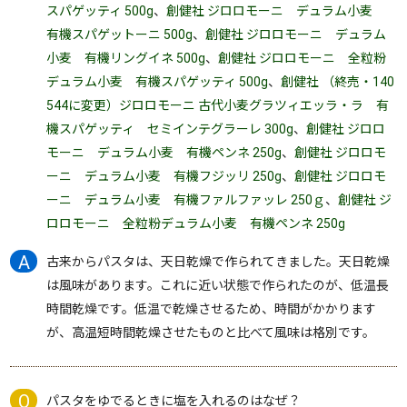
スパゲッティ 500g
、
創健社 ジロロモーニ デュラム小麦
有機スパゲットーニ 500g
、
創健社 ジロロモーニ デュラム
小麦 有機リングイネ 500g
、
創健社 ジロロモーニ 全粒粉
デュラム小麦 有機スパゲッティ 500g
、
創健社 （終売・140
544に変更）ジロロモーニ 古代小麦グラツィエッラ・ラ 有
機スパゲッティ セミインテグラーレ 300g
、
創健社 ジロロ
モーニ デュラム小麦 有機ペンネ 250g
、
創健社 ジロロモ
ーニ デュラム小麦 有機フジッリ 250g
、
創健社 ジロロモ
ーニ デュラム小麦 有機ファルファッレ 250ｇ
、
創健社 ジ
ロロモーニ 全粒粉デュラム小麦 有機ペンネ 250g
古来からパスタは、天日乾燥で作られてきました。天日乾燥
は風味があります。これに近い状態で作られたのが、低温長
時間乾燥です。低温で乾燥させるため、時間がかかります
が、高温短時間乾燥させたものと比べて風味は格別です。
パスタをゆでるときに塩を入れるのはなぜ？