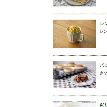
レ
レ
パ
少
彩