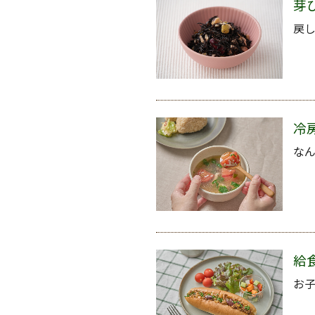
芽
戻
冷
な
給
お