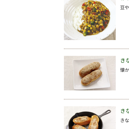
豆
き
懐
き
き