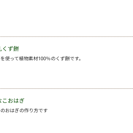
乳くず餅
を使って植物素材100％のくず餅です。
なこおはぎ
本のおはぎの作り方です