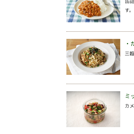
缶
す
・
三穀
ミ
カ