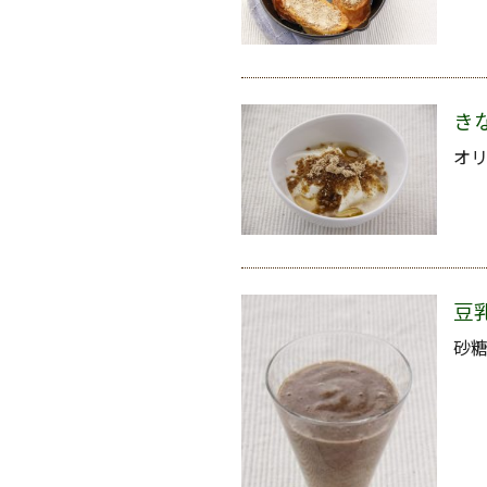
き
オ
豆
砂