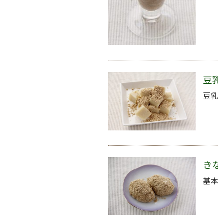
豆
豆乳
き
基