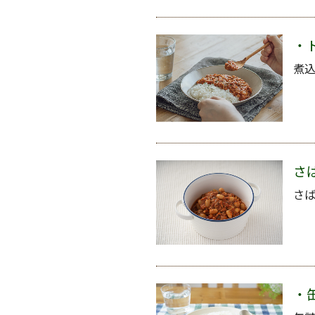
・
煮込
さ
さ
・